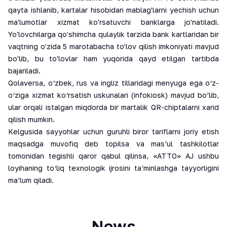
qayta ishlanib, kartalar hisobidan mablag'larni yechish uchun
ma'lumotlar xizmat ko'rsatuvchi banklarga jo'natiladi.
Yo'lovchilarga qo'shimcha qulaylik tarzida bank kartlaridan bir
vaqtning o'zida 5 marotabacha to'lov qilish imkoniyati mavjud
bo'lib, bu to'lovlar ham yuqorida qayd etilgan tartibda
bajariladi.
Qolaversa, o‘zbek, rus va ingliz tillaridagi menyuga ega o‘z-
o‘ziga xizmat ko‘rsatish uskunalari (infokiosk) mavjud bo’lib,
ular orqali istalgan miqdorda bir martalik QR-chiptalarni xarid
qilish mumkin.
Kelgusida sayyohlar uchun guruhli biror tariflarni joriy etish
maqsadga muvofiq deb topilsa va mas’ul tashkilotlar
tomonidan tegishli qaror qabul qilinsa, «ATTO» AJ ushbu
loyihaning to‘liq texnologik ijrosini ta’minlashga tayyorligini
ma’lum qiladi.
News