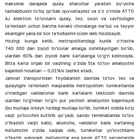
maksimal darajada qulay sharoitlar yaratish bo‘yicha
tashabbusini to‘liq qo‘llab quvvatlaymiz va o’z o’rnida ATTO
AJ elektron to’lovlarni qulay, tez, oson va xavfsizligini
ta’minlash uchun barcha kerakli choralarga ma’sul va tayyor
ekanligini yana bir bor ta’kidlashni lozim deb hisoblaydi.
Hozirgi kunga kelib, metropolitendagi kunlik o’rtacha
740 000 dan ziyod to’lovlar amalga oshirilayotgan bo’lib,
ulardan 60% dan ziyodi bank kartalariga to’g’ri kelmoqda.
Bitta karta orqali bir vaqtning o‘zida 5ta to’lov amaliyotini
bajarilish holatlari — 0,01%ni tashkil etadi.
Jamoat transportidan foydalanish davrida to'lov tez va
qulayligini ta'minlash maqsadida metropoliten turniketlarida
o'rnatilgan validatorlar bank kartalarni tekkizish davrida
ulardan to'g'ridan to'g'ri pul yechish amaliyotini bajarmaydi
(bu muolaja onlayn turdagi muolaja bo'lib, turniket oldida ko'p
vaqt yo'lovchini kuttirib qo'yadi, savdo terminallarida to'lov
o'tkazish vaqti kabi), aksincha, validator bank kartaning
ma'lumotini o'zida saqlab olib, turniketlar yo'lovchilarni
o'tkazib yuboradi, ma'lumotlar esa keyin ATTO serverlarida