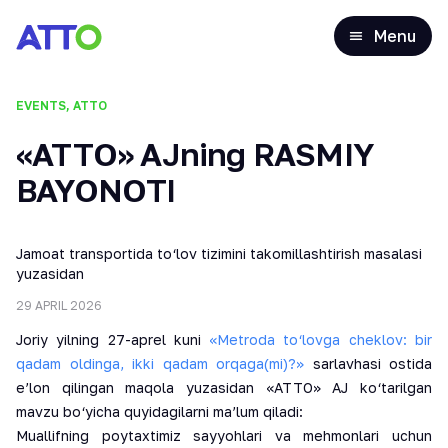
Menu
EVENTS, ATTO
«ATTO» AJning RASMIY
BAYONOTI
Jamoat transportida to‘lov tizimini takomillashtirish masalasi
yuzasidan
29 APRIL 2026
Joriy yilning 27-aprel kuni
«Metroda to‘lovga cheklov: bir
qadam oldinga, ikki qadam orqaga(mi)?»
sarlavhasi ostida
e’lon qilingan maqola yuzasidan «ATTO» AJ ko‘tarilgan
mavzu bo‘yicha quyidagilarni ma’lum qiladi:
Muallifning poytaxtimiz sayyohlari va mehmonlari uchun