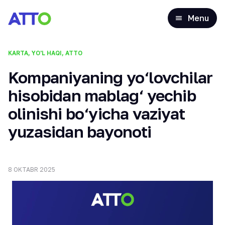
Menu
KARTA, YO'L HAQI, АТТО
Kompaniyaning yo‘lovchilar
hisobidan mablag‘ yechib
olinishi bo‘yicha vaziyat
yuzasidan bayonoti
8 OKTABR 2025