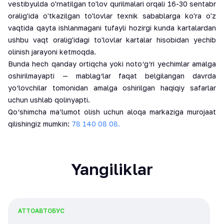
vestibyulda o'rnatilgan to'lov qurilmalari orqali 16-30 sentabr
oralig'ida o'tkazilgan to'lovlar texnik sabablarga ko'ra o'z
vaqtida qayta ishlanmagani tufayli hozirgi kunda kartalardan
ushbu vaqt oralig'idagi to'lovlar kartalar hisobidan yechib
olinish jarayoni ketmoqda.
Bunda hech qanday ortiqcha yoki noto‘g‘ri yechimlar amalga
oshirilmayapti — mablag‘lar faqat belgilangan davrda
yo‘lovchilar tomonidan amalga oshirilgan haqiqiy safarlar
uchun ushlab qolinyapti.
Qo‘shimcha ma’lumot olish uchun aloqa markaziga murojaat
qilishingiz mumkin:
78 140 08 08.
Yangiliklar
АТТО
АВТОБУС