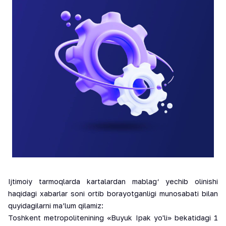
Ijtimoiy tarmoqlarda kartalardan mablag‘ yechib olinishi
haqidagi xabarlar soni ortib borayotganligi munosabati bilan
quyidagilarni ma’lum qilamiz:
Toshkent metropolitenining «Buyuk Ipak yo'li» bekatidagi 1