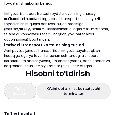
foydalanish imkonini beradi.
Imtiyozli transport kartasi foydalanuvchining shaxsiy
ma’lumotlari hamda uning jamoat transportidan imtiyozli
foydalanish huquqini beruvchi hujjati raqamiga
(maktab/litsey/ta’lim muassasasidan olingan ma’lumotnoma,
talaba guvohnomasi raqami, nogiron yoki nafaqaxo‘r
guvohnomasi) bog‘langan.
Imtiyozli transport kartalarining turlari
Ayni paytda jamoat transportida imtiyozli sayohat qilish
huquqiga ega yo‘lovchilar uchun uch turdagi transport
kartalari – talabalar (yashil), talabalar (sariq), pensionerlar va
nogironlar uchun ijtimoiy kartalar (qizil) joriy etilgan.
Hisobni to'ldirish
To'lov
O'zini o'zi xizmat ko'rsatuvchi
ilovalari
terminallar
To‘lov ilovalari