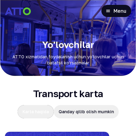
Menu
Yo'lovchilar
ATTO xizmatidan foydalanish uchun yo'lovchilar uchun
batafsil ko'rsatmalar
Transport karta
Karta haqida
Qanday qilib olish mumkin