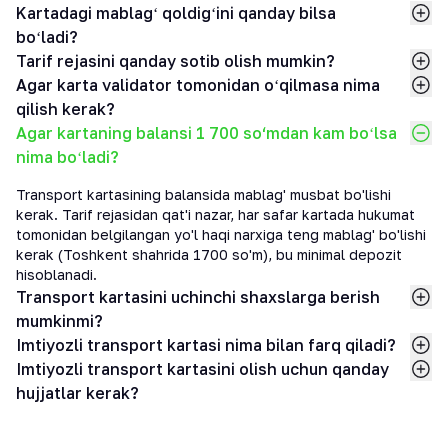
Kartadagi mablagʻ qoldigʻini qanday bilsa
boʻladi?
Tarif rejasini qanday sotib olish mumkin?
Agar karta validator tomonidan oʻqilmasa nima
qilish kerak?
Agar kartaning balansi 1 700 so‘mdan kam boʻlsa
nima boʻladi?
Transport kartasining balansida mablag' musbat bo'lishi
kerak. Tarif rejasidan qat'i nazar, har safar kartada hukumat
tomonidan belgilangan yo'l haqi narxiga teng mablag' bo'lishi
kerak (Toshkent shahrida 1700 so'm), bu minimal depozit
hisoblanadi.
Transport kartasini uchinchi shaxslarga berish
mumkinmi?
Imtiyozli transport kartasi nima bilan farq qiladi?
Imtiyozli transport kartasini olish uchun qanday
hujjatlar kerak?