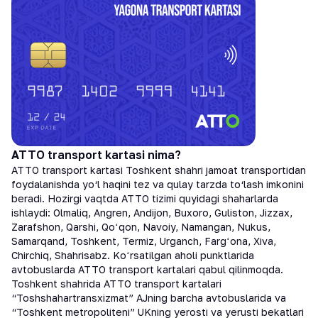
АТТО transport kartasi nima?
АТТО transport kartasi Toshkent shahri jamoat transportidan
foydalanishda yo‘l haqini tez va qulay tarzda to‘lash imkonini
beradi. Hozirgi vaqtda ATTO tizimi quyidagi shaharlarda
ishlaydi: Olmaliq, Angren, Andijon, Buxoro, Guliston, Jizzax,
Zarafshon, Qarshi, Qoʻqon, Navoiy, Namangan, Nukus,
Samarqand, Toshkent, Termiz, Urganch, Fargʻona, Xiva,
Chirchiq, Shahrisabz. Koʻrsatilgan aholi punktlarida
avtobuslarda ATTO transport kartalari qabul qilinmoqda.
Toshkent shahrida ATTO transport kartalari
“Toshshahartransxizmat” AJning barcha avtobuslarida va
“Toshkent metropoliteni” UKning yerosti va yerusti bekatlari