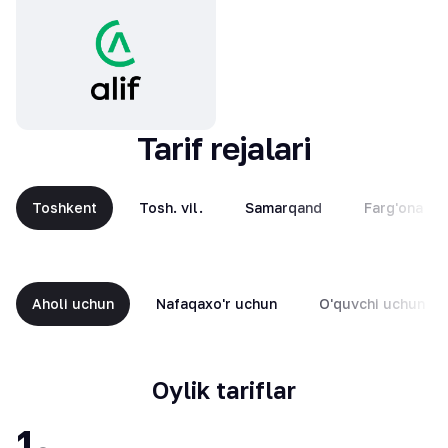
Tarif rejalari
Toshkent
Tosh. vil.
Samarqand
Farg'ona
Aholi uchun
Nafaqaxo'r uchun
O'quvchi uchun
Oylik tariflar
1