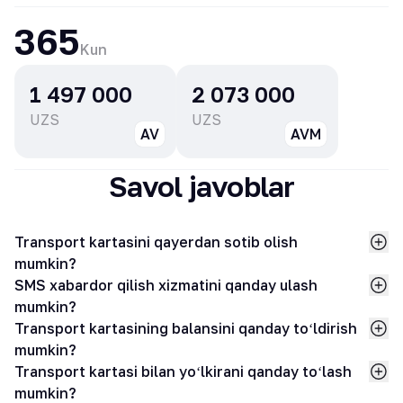
365
Kun
1 497 000
2 073 000
UZS
UZS
AV
AVM
Savol javoblar
Transport kartasini qayerdan sotib olish
mumkin?
SMS xabardor qilish xizmatini qanday ulash
mumkin?
Transport kartasining balansini qanday toʻldirish
mumkin?
Transport kartasi bilan yoʻlkirani qanday toʻlash
mumkin?