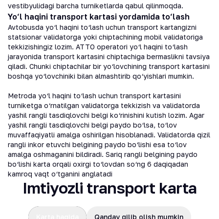
vestibyulidagi barcha turniketlarda qabul qilinmoqda.
Yo‘l haqini transport kartasi yordamida to‘lash
Avtobusda yo‘l haqini to‘lash uchun transport kartangizni
statsionar validatorga yoki chiptachining mobil validatoriga
tekkizishingiz lozim. ATTO operatori yo‘l haqini to‘lash
jarayonida transport kartasini chiptachiga bermaslikni tavsiya
qiladi. Chunki chiptachilar bir yo‘lovchining transport kartasini
boshqa yo‘lovchiniki bilan almashtirib qo‘yishlari mumkin.
Metroda yo‘l haqini to‘lash uchun transport kartasini
turniketga o‘rnatilgan validatorga tekkizish va validatorda
yashil rangli tasdiqlovchi belgi ko‘rinishini kutish lozim. Agar
yashil rangli tasdiqlovchi belgi paydo bo‘lsa, to‘lov
muvaffaqiyatli amalga oshirilgan hisoblanadi. Validatorda qizil
rangli inkor etuvchi belgining paydo bo‘lishi esa to‘lov
amalga oshmaganini bildiradi. Sariq rangli belgining paydo
bo‘lishi karta orqali oxirgi to‘lovdan so‘ng 6 daqiqadan
kamroq vaqt o‘tganini anglatadi
Imtiyozli transport karta
Karta haqida
Qanday qilib olish mumkin